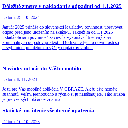
Dôležité zmeny v nakladaní s odpadmi od 1.1.2025
Dátum:
25. 10. 2024
Január 2025 prináša do slovenskej legislatívy povinnosť upravovať
odpad pred jeho uložením na skládku. Taktiež sa od 1.1.2025
ukladá obciam povinnosť zaviesť a vykonávať triedený zber
komunálnych odpadov pre textil. Dodržanie týchto povinností sa
nevyhnutne premietne do výšky poplatkov v obci.
Novinky od nás do Vášho mobilu
Dátum:
8. 11. 2023
Je tu pre Vás mobilná aplikácia V OBRAZE. Ak ju ešte nemáte
stiahnutú, veľmi jednoducho a rýchlo si ju nainštalujete. Táto služba
je pre všetkých občanov zdarma.
Statické posúdenie všeobecné opatrenia
Dátum:
16. 10. 2023