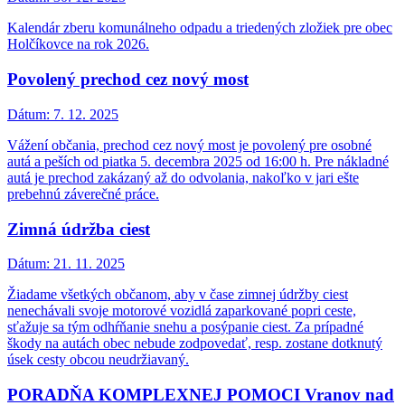
Kalendár zberu komunálneho odpadu a triedených zložiek pre obec
Holčíkovce na rok 2026.
Povolený prechod cez nový most
Dátum:
7. 12. 2025
Vážení občania, prechod cez nový most je povolený pre osobné
autá a peších od piatka 5. decembra 2025 od 16:00 h. Pre nákladné
autá je prechod zakázaný až do odvolania, nakoľko v jari ešte
prebehnú záverečné práce.
Zimná údržba ciest
Dátum:
21. 11. 2025
Žiadame všetkých občanom, aby v čase zimnej údržby ciest
nenechávali svoje motorové vozidlá zaparkované popri ceste,
sťažuje sa tým odhŕňanie snehu a posýpanie ciest. Za prípadné
škody na autách obec nebude zodpovedať, resp. zostane dotknutý
úsek cesty obcou neudržiavaný.
PORADŇA KOMPLEXNEJ POMOCI Vranov nad