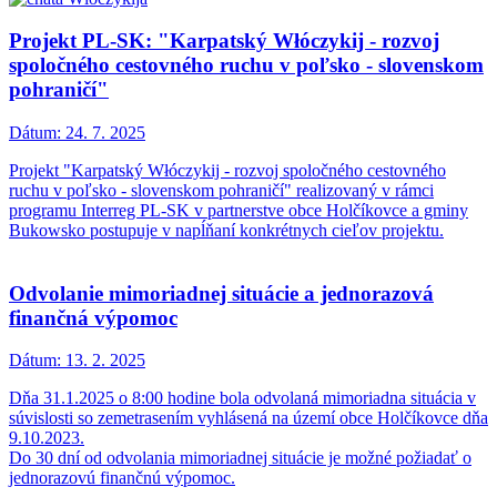
Projekt PL-SK: "Karpatský Włóczykij - rozvoj
spoločného cestovného ruchu v poľsko - slovenskom
pohraničí"
Dátum:
24. 7. 2025
Projekt "Karpatský Włóczykij - rozvoj spoločného cestovného
ruchu v poľsko - slovenskom pohraničí" realizovaný v rámci
programu Interreg PL-SK v partnerstve obce Holčíkovce a gminy
Bukowsko postupuje v napĺňaní konkrétnych cieľov projektu.
Odvolanie mimoriadnej situácie a jednorazová
finančná výpomoc
Dátum:
13. 2. 2025
Dňa 31.1.2025 o 8:00 hodine bola odvolaná mimoriadna situácia v
súvislosti so zemetrasením vyhlásená na území obce Holčíkovce dňa
9.10.2023.
Do 30 dní od odvolania mimoriadnej situácie je možné požiadať o
jednorazovú finančnú výpomoc.