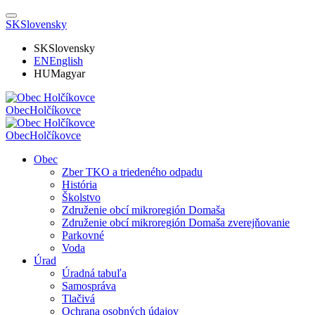
SK
Slovensky
SK
Slovensky
EN
English
HU
Magyar
Obec
Holčíkovce
Obec
Holčíkovce
Obec
Zber TKO a triedeného odpadu
História
Školstvo
Združenie obcí mikroregión Domaša
Združenie obcí mikroregión Domaša zverejňovanie
Parkovné
Voda
Úrad
Úradná tabuľa
Samospráva
Tlačivá
Ochrana osobných údajov