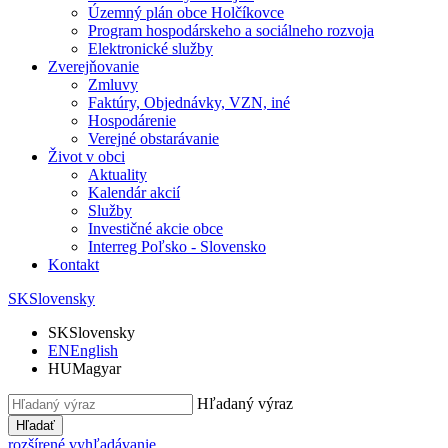
Územný plán obce Holčíkovce
Program hospodárskeho a sociálneho rozvoja
Elektronické služby
Zverejňovanie
Zmluvy
Faktúry, Objednávky, VZN, iné
Hospodárenie
Verejné obstarávanie
Život v obci
Aktuality
Kalendár akcií
Služby
Investičné akcie obce
Interreg Poľsko - Slovensko
Kontakt
SK
Slovensky
SK
Slovensky
EN
English
HU
Magyar
Hľadaný výraz
Hľadať
rozšírené vyhľadávanie