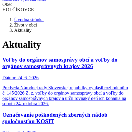
Obec
HOLČÍKOVCE
Úvodná stránka
Život v obci
Aktuality
Aktuality
Voľby do orgánov samosprávy obcí a voľby do
orgánov samosprávnych krajov 2026
Dátum:
24. 6. 2026
Predseda Národnej rady Slovenskej republiky vyhlásil rozhodnutím
č. 145/2026 Z. z. voľby do orgánov samosprávy obcí a voľby do
orgánov samosprávnych krajov a určil rovnaký deň ich konania na
sobotu 24. októbra 2026.
Označovanie poškodených zberných nádob
spoločnosťou KOSIT