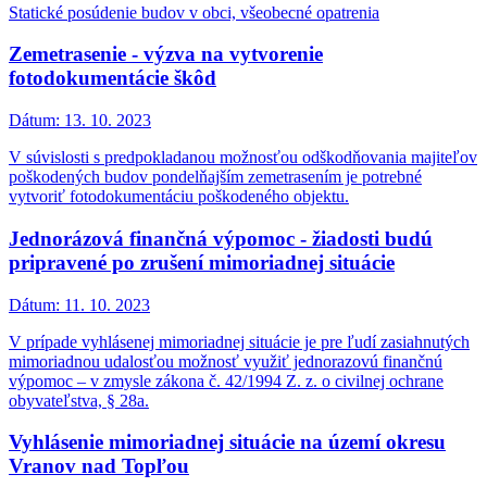
Statické posúdenie budov v obci, všeobecné opatrenia
Zemetrasenie - výzva na vytvorenie
fotodokumentácie škôd
Dátum:
13. 10. 2023
V súvislosti s predpokladanou možnosťou odškodňovania majiteľov
poškodených budov pondelňajším zemetrasením je potrebné
vytvoriť fotodokumentáciu poškodeného objektu.
Jednorázová finančná výpomoc - žiadosti budú
pripravené po zrušení mimoriadnej situácie
Dátum:
11. 10. 2023
V prípade vyhlásenej mimoriadnej situácie je pre ľudí zasiahnutých
mimoriadnou udalosťou možnosť využiť jednorazovú finančnú
výpomoc – v zmysle zákona č. 42/1994 Z. z. o civilnej ochrane
obyvateľstva, § 28a.
Vyhlásenie mimoriadnej situácie na území okresu
Vranov nad Topľou