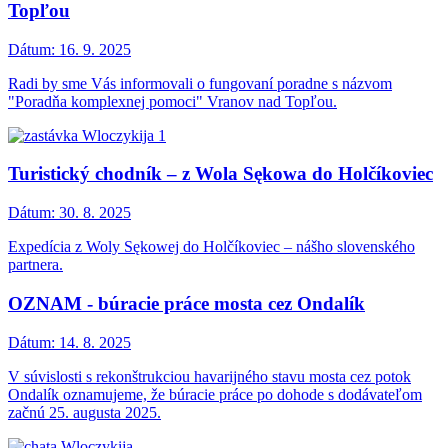
Topľou
Dátum:
16. 9. 2025
Radi by sme Vás informovali o fungovaní poradne s názvom
"Poradňa komplexnej pomoci" Vranov nad Topľou.
Turistický chodník – z Wola Sękowa do Holčíkoviec
Dátum:
30. 8. 2025
Expedícia z Woly Sękowej do Holčíkoviec – nášho slovenského
partnera.
OZNAM - búracie práce mosta cez Ondalík
Dátum:
14. 8. 2025
V súvislosti s rekonštrukciou havarijného stavu mosta cez potok
Ondalík oznamujeme, že búracie práce po dohode s dodávateľom
začnú 25. augusta 2025.