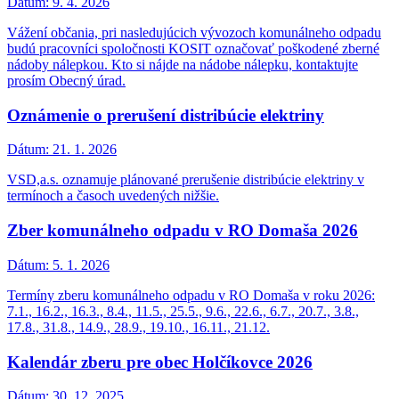
Dátum:
9. 4. 2026
Vážení občania, pri nasledujúcich vývozoch komunálneho odpadu
budú pracovníci spoločnosti KOSIT označovať poškodené zberné
nádoby nálepkou. Kto si nájde na nádobe nálepku, kontaktujte
prosím Obecný úrad.
Oznámenie o prerušení distribúcie elektriny
Dátum:
21. 1. 2026
VSD,a.s. oznamuje plánované prerušenie distribúcie elektriny v
termínoch a časoch uvedených nižšie.
Zber komunálneho odpadu v RO Domaša 2026
Dátum:
5. 1. 2026
Termíny zberu komunálneho odpadu v RO Domaša v roku 2026:
7.1., 16.2., 16.3., 8.4., 11.5., 25.5., 9.6., 22.6., 6.7., 20.7., 3.8.,
17.8., 31.8., 14.9., 28.9., 19.10., 16.11., 21.12.
Kalendár zberu pre obec Holčíkovce 2026
Dátum:
30. 12. 2025