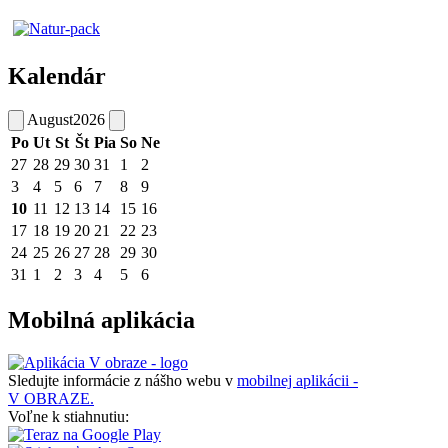
Kalendár
August
2026
Po
Ut
St
Št
Pia
So
Ne
27
28
29
30
31
1
2
3
4
5
6
7
8
9
10
11
12
13
14
15
16
17
18
19
20
21
22
23
24
25
26
27
28
29
30
31
1
2
3
4
5
6
Mobilná aplikácia
Sledujte informácie z nášho webu v
mobilnej aplikácii -
V OBRAZE.
Voľne k stiahnutiu: