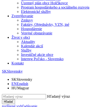
Územný plán obce Holčíkovce
Program hospodárskeho a sociálneho rozvoja
Elektronické služby
Zverejňovanie
Zmluvy
Faktúry, Objednávky, VZN, iné
Hospodárenie
Verejné obstarávanie
Život v obci
Aktuality
Kalendár akcií
Služby
Investičné akcie obce
Interreg Poľsko - Slovensko
Kontakt
SK
Slovensky
SK
Slovensky
EN
English
HU
Magyar
Hľadaný výraz
Hľadať
rozšírené vyhľadávanie