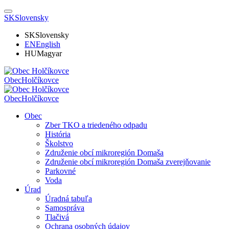
SK
Slovensky
SK
Slovensky
EN
English
HU
Magyar
Obec
Holčíkovce
Obec
Holčíkovce
Obec
Zber TKO a triedeného odpadu
História
Školstvo
Združenie obcí mikroregión Domaša
Združenie obcí mikroregión Domaša zverejňovanie
Parkovné
Voda
Úrad
Úradná tabuľa
Samospráva
Tlačivá
Ochrana osobných údajov