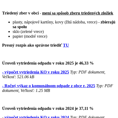
Triedený zber v obci
-
mení sa spôsob zberu triedených zložiek
plasty, nápojové kartóny, kovy (žltá nádoba, vrece) -
zbierajú
sa spolu
sklo (zelené vrece)
papier (modré vrece)
Presný rozpis ako správne triediť
TU
Úroveň vytriedenia odpadu v roku 2025 je 46,33 %
- výpočet vytriedenia KO v roku 2025
Typ: PDF dokument,
Veľkosť: 521.06 kB
- Ročný výkaz o komunálnom odpade z obce r. 2025
Typ: PDF
dokument, Veľkosť: 1.25 MB
Úroveň vytriedenia odpadu v roku 2024 je 37,11 %
-
výpočet vytriedenia KO v roku 2024
Typ: PDF dokument,