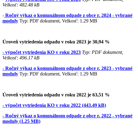
Velkosť: 482.48 kB
-
Ročný výkaz o komunálnom odpade z obce r. 2024 - vybrané
moduly
Typ: PDF dokument, Velkosť: 1.29 MB
Úroveň vytriedenia odpadu v roku 2023 je 30,94 %
- výpočet vytriedenia KO v roku 2023
Typ: PDF dokument,
Velkosť: 496.17 kB
- Ročný výkaz o komunálnom odpade z obce r. 2023 - vybrané
moduly
Typ: PDF dokument, Velkosť: 1.29 MB
Úroveň vytriedenia odpadu v roku 2022 je 63,51 %
- výpočet vytriedenia KO v roku 2022 (443.49 kB)
- Ročný výkaz o komunálnom odpade z obce r. 2022 - vybrané
moduly (1.25 MB)