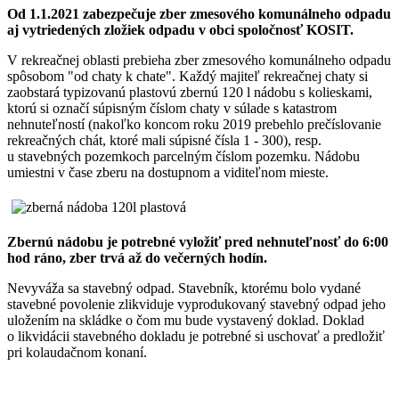
Od 1.1.2021 zabezpečuje zber zmesového komunálneho odpadu
aj vytriedených zložiek odpadu v obci spoločnosť KOSIT.
V rekreačnej oblasti prebieha zber zmesového komunálneho odpadu
spôsobom "od chaty k chate". Každý majiteľ rekreačnej chaty si
zaobstará typizovanú plastovú zbernú 120 l nádobu s kolieskami,
ktorú si označí súpisným číslom chaty v súlade s katastrom
nehnuteľností (nakoľko koncom roku 2019 prebehlo prečíslovanie
rekreačných chát, ktoré mali súpisné čísla 1 - 300), resp.
u stavebných pozemkoch parcelným číslom pozemku. Nádobu
umiestni v čase zberu na dostupnom a viditeľnom mieste.
Zbernú nádobu je potrebné vyložiť pred nehnuteľnosť do 6:00
hod ráno, zber trvá až do večerných hodín.
Nevyváža sa stavebný odpad. Stavebník, ktorému bolo vydané
stavebné povolenie zlikviduje vyprodukovaný stavebný odpad jeho
uložením na skládke o čom mu bude vystavený doklad. Doklad
o likvidácii stavebného dokladu je potrebné si uschovať a predložiť
pri kolaudačnom konaní.