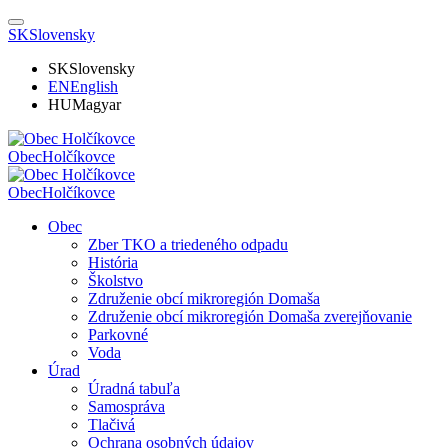
SK
Slovensky
SK
Slovensky
EN
English
HU
Magyar
Obec
Holčíkovce
Obec
Holčíkovce
Obec
Zber TKO a triedeného odpadu
História
Školstvo
Združenie obcí mikroregión Domaša
Združenie obcí mikroregión Domaša zverejňovanie
Parkovné
Voda
Úrad
Úradná tabuľa
Samospráva
Tlačivá
Ochrana osobných údajov