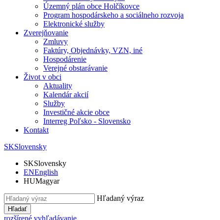
Územný plán obce Holčíkovce
Program hospodárskeho a sociálneho rozvoja
Elektronické služby
Zverejňovanie
Zmluvy
Faktúry, Objednávky, VZN, iné
Hospodárenie
Verejné obstarávanie
Život v obci
Aktuality
Kalendár akcií
Služby
Investičné akcie obce
Interreg Poľsko - Slovensko
Kontakt
SK
Slovensky
SK
Slovensky
EN
English
HU
Magyar
Hľadaný výraz
Hľadať
rozšírené vyhľadávanie