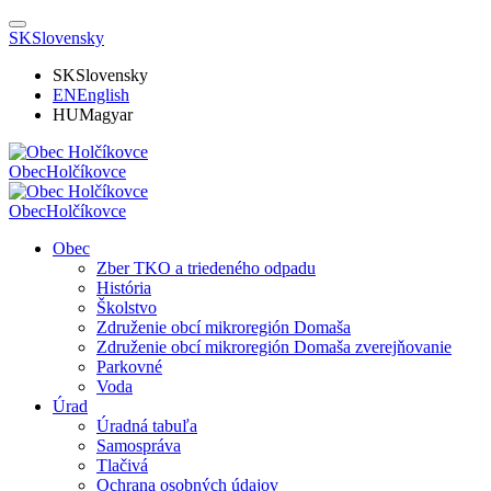
SK
Slovensky
SK
Slovensky
EN
English
HU
Magyar
Obec
Holčíkovce
Obec
Holčíkovce
Obec
Zber TKO a triedeného odpadu
História
Školstvo
Združenie obcí mikroregión Domaša
Združenie obcí mikroregión Domaša zverejňovanie
Parkovné
Voda
Úrad
Úradná tabuľa
Samospráva
Tlačivá
Ochrana osobných údajov