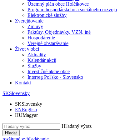
Územný plán obce Holčíkovce
Program hospodárskeho a sociálneho rozvoja
Elektronické služby
Zverejňovanie
Zmluvy
Faktúry, Objednávky, VZN, iné
Hospodárenie
Verejné obstarávanie
Život v obci
Aktuality
Kalendár akcií
Služby
Investičné akcie obce
Interreg Poľsko - Slovensko
Kontakt
SK
Slovensky
SK
Slovensky
EN
English
HU
Magyar
Hľadaný výraz
Hľadať
rozšírené vyhľadávanie