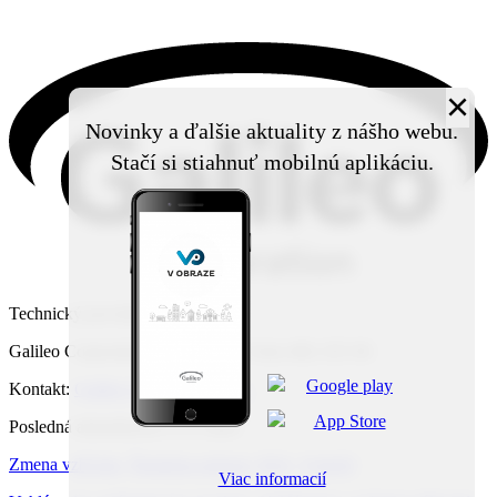
×
Novinky a ďalšie aktuality z nášho webu.
Stačí si stiahnuť mobilnú aplikáciu.
Technický prevádzkovateľ:
Galileo Corporation s.r.o., Čierna Voda 468, 925 06
Kontakt:
Galileo Corporation s.r.o.
Posledná aktualizácia: 6. 8. 2026
Zmena vzhľadu
,
Štruktúra stránok
,
RSS
,
Vytlačiť
Viac informacií