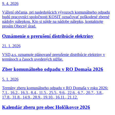
9. 4.
2026
Vážení občania, pri nasledujúcich vývozoch komunálneho odpadu
budú pracovníci spoločnosti KOSIT označovať poškodené zberné
nádoby nálepkou. Kto si nájde na nádobe nálepku, kontaktujte
prosím Obecný úrad.
Oznámenie o prerušení distribúcie elektriny
21. 1.
2026
VSD,a.s. oznamuje plánované prerušenie distribúcie elektriny v
termínoch a časoch uvedených nižšie.
Zber komunálneho odpadu v RO Domaša 2026
5. 1.
2026
Termíny zberu komunálneho odpadu v RO Domaša v roku 2026:
7.1., 16.2., 16.3., 8.4., 11.5., 25.5., 9.6., 22.6., 6.7., 20.7., 3.8.,
17.8., 31.8., 14.9., 28.9., 19.10., 16.11., 21.12.
Kalendár zberu pre obec Holčíkovce 2026