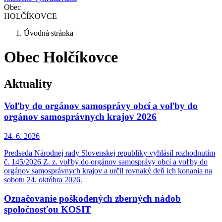
Obec
HOLČÍKOVCE
Úvodná stránka
Obec Holčíkovce
Aktuality
Voľby do orgánov samosprávy obcí a voľby do
orgánov samosprávnych krajov 2026
24. 6.
2026
Predseda Národnej rady Slovenskej republiky vyhlásil rozhodnutím
č. 145/2026 Z. z. voľby do orgánov samosprávy obcí a voľby do
orgánov samosprávnych krajov a určil rovnaký deň ich konania na
sobotu 24. októbra 2026.
Označovanie poškodených zberných nádob
spoločnosťou KOSIT