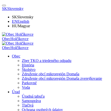
SK
Slovensky
SK
Slovensky
EN
English
HU
Magyar
Obec
Holčíkovce
Obec
Holčíkovce
Obec
Zber TKO a triedeného odpadu
História
Školstvo
Združenie obcí mikroregión Domaša
Združenie obcí mikroregión Domaša zverejňovanie
Parkovné
Voda
Úrad
Úradná tabuľa
Samospráva
Tlačivá
Ochrana osobných údajov