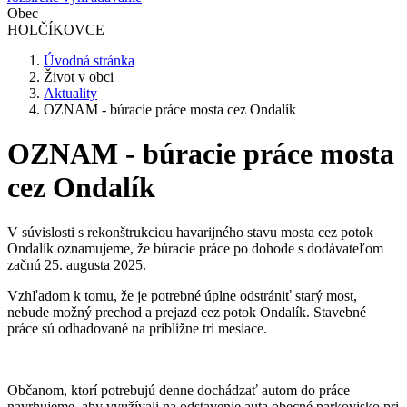
Obec
HOLČÍKOVCE
Úvodná stránka
Život v obci
Aktuality
OZNAM - búracie práce mosta cez Ondalík
OZNAM - búracie práce mosta
cez Ondalík
V súvislosti s rekonštrukciou havarijného stavu mosta cez potok
Ondalík oznamujeme, že búracie práce po dohode s dodávateľom
začnú 25. augusta 2025.
Vzhľadom k tomu, že je potrebné úplne odstrániť starý most,
nebude možný prechod a prejazd cez potok Ondalík. Stavebné
práce sú odhadované na približne tri mesiace.
Občanom, ktorí potrebujú denne dochádzať autom do práce
navrhujeme, aby využívali na odstavenie auta obecné parkovisko pri