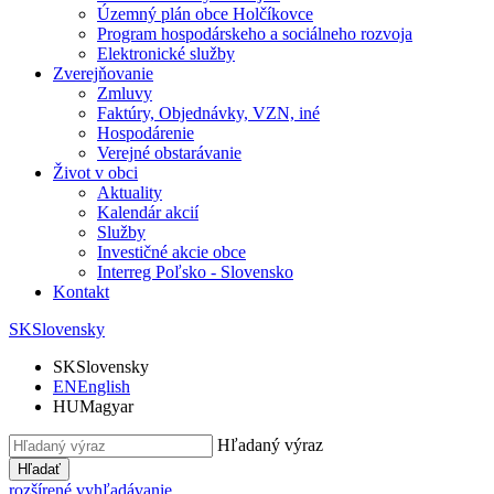
Územný plán obce Holčíkovce
Program hospodárskeho a sociálneho rozvoja
Elektronické služby
Zverejňovanie
Zmluvy
Faktúry, Objednávky, VZN, iné
Hospodárenie
Verejné obstarávanie
Život v obci
Aktuality
Kalendár akcií
Služby
Investičné akcie obce
Interreg Poľsko - Slovensko
Kontakt
SK
Slovensky
SK
Slovensky
EN
English
HU
Magyar
Hľadaný výraz
Hľadať
rozšírené vyhľadávanie