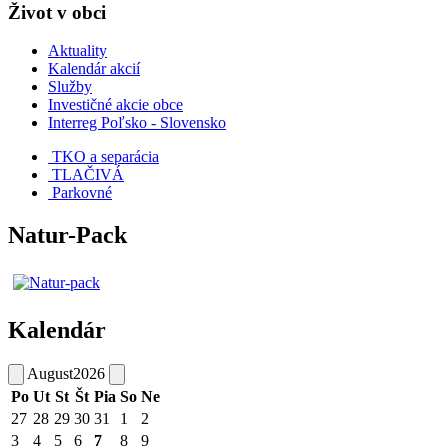
Život v obci
Aktuality
Kalendár akcií
Služby
Investičné akcie obce
Interreg Poľsko - Slovensko
TKO a separácia
TLAČIVÁ
Parkovné
Natur-Pack
Kalendár
August
2026
Po
Ut
St
Št
Pia
So
Ne
27
28
29
30
31
1
2
3
4
5
6
7
8
9