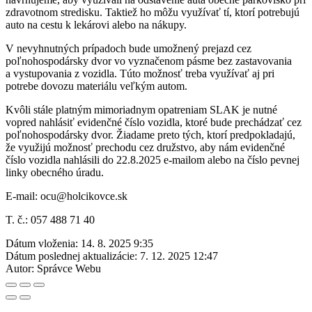
zdravotnom stredisku. Taktiež ho môžu využívať tí, ktorí potrebujú
auto na cestu k lekárovi alebo na nákupy.
V nevyhnutných prípadoch bude umožnený prejazd cez
poľnohospodársky dvor vo vyznačenom pásme bez zastavovania
a vystupovania z vozidla. Túto možnosť treba využívať aj pri
potrebe dovozu materiálu veľkým autom.
Kvôli stále platným mimoriadnym opatreniam SLAK je nutné
vopred nahlásiť evidenčné číslo vozidla, ktoré bude prechádzať cez
poľnohospodársky dvor. Žiadame preto tých, ktorí predpokladajú,
že využijú možnosť prechodu cez družstvo, aby nám evidenčné
číslo vozidla nahlásili do 22.8.2025 e-mailom alebo na číslo pevnej
linky obecného úradu.
E-mail: ocu@holcikovce.sk
T. č.: 057 488 71 40
Dátum vloženia:
14. 8. 2025 9:35
Dátum poslednej aktualizácie:
7. 12. 2025 12:47
Autor:
Správce Webu