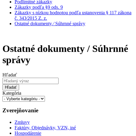
Podlimitné zákazky
Zákazky podľa §9 ods. 9
Zákazky s nízkou hodnotou podľa ustanovenia § 117 zákona
č. 343⁄2015 Z. z.
Ostatné dokumenty ⁄ Súhrnné správy
Ostatné dokumenty / Súhrnné
správy
Hľadať
Hľadať
Kategória
Zverejňovanie
Zmluvy
Faktúry, Objednávky, VZN, iné
Hospodárenie