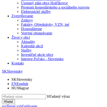
Územný plán obce Holčíkovce
Program hospodárskeho a sociálneho rozvoja
Elektronické služby
Zverejňovanie
Zmluvy
Faktúry, Objednávky, VZN, iné
Hospodárenie
Verejné obstarávanie
Život v obci
Aktuality
Kalendár akcií
Služby
Investičné akcie obce
Interreg Poľsko - Slovensko
Kontakt
SK
Slovensky
SK
Slovensky
EN
English
HU
Magyar
Hľadaný výraz
Hľadať
rozšírené vyhľadávanie