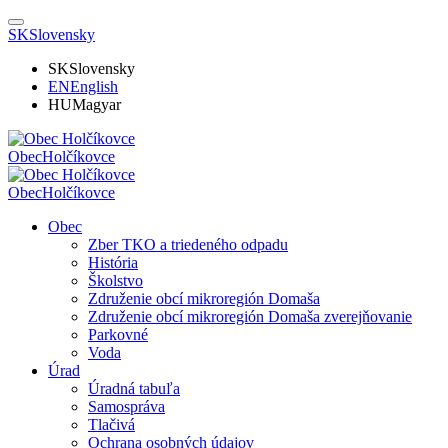
SK
Slovensky
SK
Slovensky
EN
English
HU
Magyar
Obec
Holčíkovce
Obec
Holčíkovce
Obec
Zber TKO a triedeného odpadu
História
Školstvo
Združenie obcí mikroregión Domaša
Združenie obcí mikroregión Domaša zverejňovanie
Parkovné
Voda
Úrad
Úradná tabuľa
Samospráva
Tlačivá
Ochrana osobných údajov