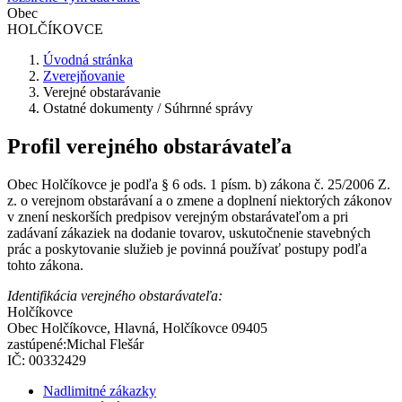
Obec
HOLČÍKOVCE
Úvodná stránka
Zverejňovanie
Verejné obstarávanie
Ostatné dokumenty / Súhrnné správy
Profil verejného obstarávateľa
Obec Holčíkovce je podľa § 6 ods. 1 písm. b) zákona č. 25/2006 Z.
z. o verejnom obstarávaní a o zmene a doplnení niektorých zákonov
v znení neskorších predpisov verejným obstarávateľom a pri
zadávaní zákaziek na dodanie tovarov, uskutočnenie stavebných
prác a poskytovanie služieb je povinná používať postupy podľa
tohto zákona.
Identifikácia verejného obstarávateľa:
Holčíkovce
Obec Holčíkovce, Hlavná, Holčíkovce 09405
zastúpené:Michal Flešár
IČ: 00332429
Nadlimitné zákazky